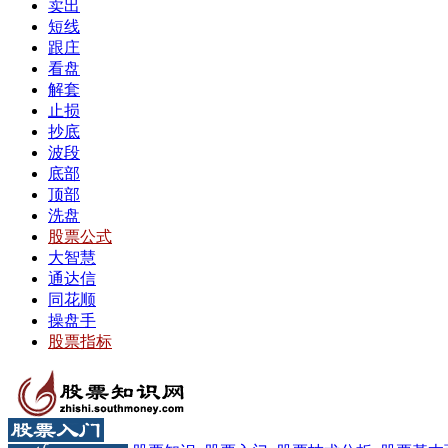
卖出
短线
跟庄
看盘
解套
止损
抄底
波段
底部
顶部
洗盘
股票公式
大智慧
通达信
同花顺
操盘手
股票指标