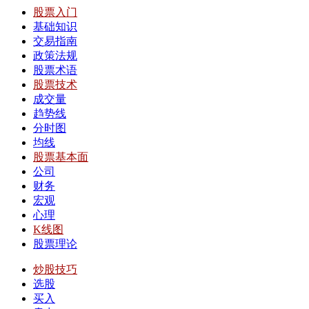
股票入门
基础知识
交易指南
政策法规
股票术语
股票技术
成交量
趋势线
分时图
均线
股票基本面
公司
财务
宏观
心理
K线图
股票理论
炒股技巧
选股
买入