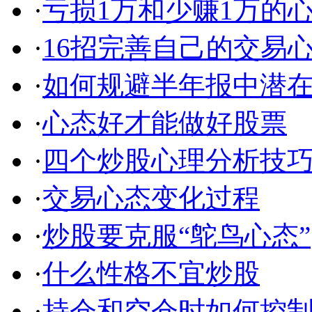
·
亏损1万和少赚1万的
·
16招完善自己的交易
·
如何规避半年报中潜
·
心态好才能做好股票
·
四个炒股心理分析技
·
交易心态变化过程
·
炒股要克服“鸵鸟心态”
·
什么性格不宜炒股
·
持仓和空仓时如何控