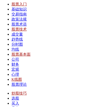
股票入门
基础知识
交易指南
政策法规
股票术语
股票技术
成交量
趋势线
分时图
均线
股票基本面
公司
财务
宏观
心理
K线图
股票理论
炒股技巧
选股
买入