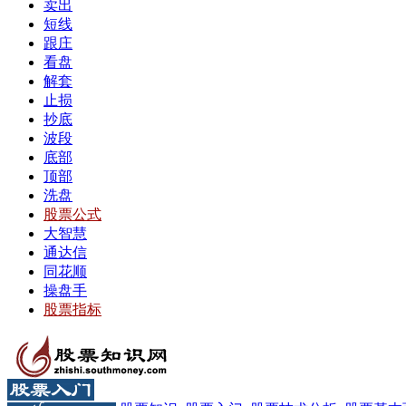
卖出
短线
跟庄
看盘
解套
止损
抄底
波段
底部
顶部
洗盘
股票公式
大智慧
通达信
同花顺
操盘手
股票指标