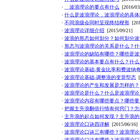
·
波浪理论的要点有什么
[2016/03
·
什么是波浪理论，波浪理论的具体
·
不同浪级会同时呈现终结楔形
[20
·
波浪理论详细介绍
[2015/09/21]
·
波浪的形态如何划分？如何划分波
·
形态与波浪理论的关系是什么？什
·
波浪理论的缺陷有哪些？哪些是波
·
波浪理论的基本要点有什么？什么
·
波浪理论基础-黄金比率和费波纳
·
波浪理论基础-调整浪的变异型态
·
波浪理论的产生和发展是怎样的？
·
波浪理论是什么？什么是波浪理论
·
波浪理论内容有哪些要点？哪些要
·
把握主升浪翻倍行情有何窍门？怎
·
主升浪的起点如何发现？主升浪的
·
波浪理论口诀四详解
[2015/06/16]
·
波浪理论口诀三有哪些？波浪理论
·
波浪理论口诀有哪些？波浪理论口