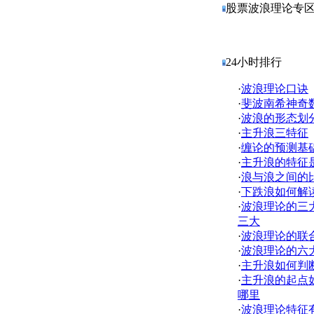
股票波浪理论专
24小时排行
·
波浪理论口诀
·
斐波南希神奇
·
波浪的形态划
·
主升浪三特征
·
缠论的预测基
·
主升浪的特征
·
浪与浪之间的
·
下跌浪如何解
·
波浪理论的三
三大
·
波浪理论的联合
·
波浪理论的六
·
主升浪如何判
·
主升浪的起点
哪里
·
波浪理论特征