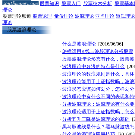
股票知识
股票入门
股票技术分析
股票基本
理论
股票理论频道
股票论理
量价理论
波浪理论
亚当理论
道氏理论
理论
股票波浪理论
·
什么是波浪理论
[2016/06/06]
·
怎样运用K线与波段理论分析股票
·
股票波浪理论形态有什么，股票波
·
波浪理论中各浪的特点是什么
[20
·
波浪理论的数浪规则是什么，具体
·
波浪理论能用于上证指数吗，波浪
·
波浪形态应该如何划分，怎样划分
·
波浪理论中有什么不同的表现和特
·
分析波浪理论：波浪理论有什么要
·
波浪理论适用于上证指数吗，怎么
·
分析五升三降是波浪理论的基础
[
·
黑马脉波线是什么？黑马脉波线怎
·
什么是波浪理论应用技巧
[2016/03