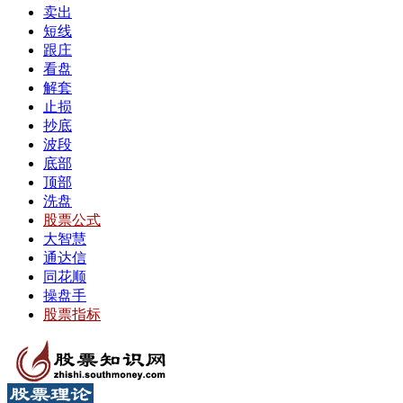
卖出
短线
跟庄
看盘
解套
止损
抄底
波段
底部
顶部
洗盘
股票公式
大智慧
通达信
同花顺
操盘手
股票指标