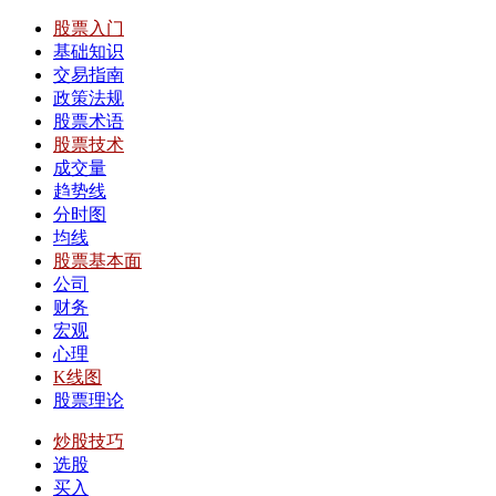
股票入门
基础知识
交易指南
政策法规
股票术语
股票技术
成交量
趋势线
分时图
均线
股票基本面
公司
财务
宏观
心理
K线图
股票理论
炒股技巧
选股
买入