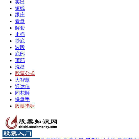
卖出
短线
跟庄
看盘
解套
止损
抄底
波段
底部
顶部
洗盘
股票公式
大智慧
通达信
同花顺
操盘手
股票指标