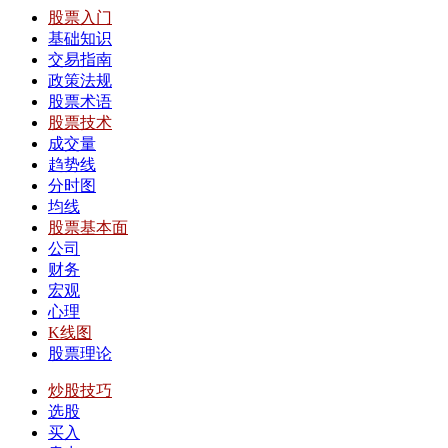
股票入门
基础知识
交易指南
政策法规
股票术语
股票技术
成交量
趋势线
分时图
均线
股票基本面
公司
财务
宏观
心理
K线图
股票理论
炒股技巧
选股
买入