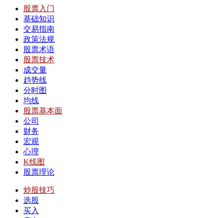
股票入门
基础知识
交易指南
政策法规
股票术语
股票技术
成交量
趋势线
分时图
均线
股票基本面
公司
财务
宏观
心理
K线图
股票理论
炒股技巧
选股
买入