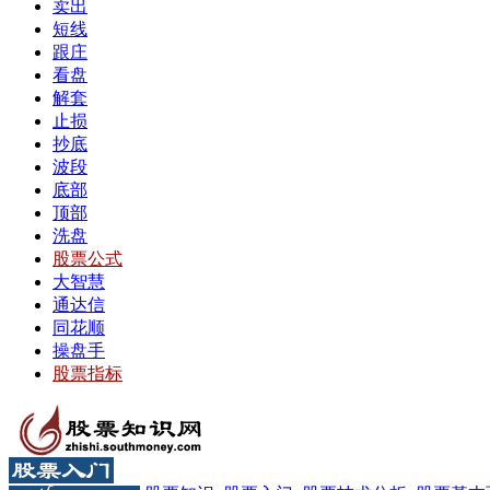
卖出
短线
跟庄
看盘
解套
止损
抄底
波段
底部
顶部
洗盘
股票公式
大智慧
通达信
同花顺
操盘手
股票指标