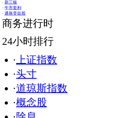
·
新三板
·
牛市套利
·
通胀受益股
商务进行时
24小时排行
·
上证指数
·
头寸
·
道琼斯指数
·
概念股
·
除息