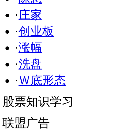
·
庄家
·
创业板
·
涨幅
·
洗盘
·
Ｗ底形态
股票知识学习
联盟广告