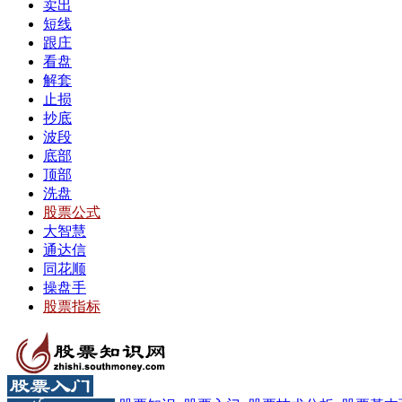
卖出
短线
跟庄
看盘
解套
止损
抄底
波段
底部
顶部
洗盘
股票公式
大智慧
通达信
同花顺
操盘手
股票指标