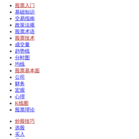
股票入门
基础知识
交易指南
政策法规
股票术语
股票技术
成交量
趋势线
分时图
均线
股票基本面
公司
财务
宏观
心理
K线图
股票理论
炒股技巧
选股
买入