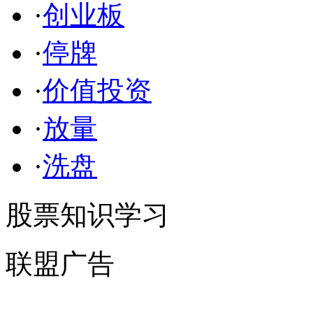
·
创业板
·
停牌
·
价值投资
·
放量
·
洗盘
股票知识学习
联盟广告