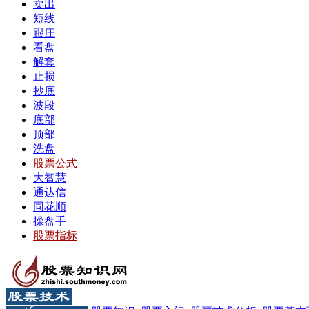
卖出
短线
跟庄
看盘
解套
止损
抄底
波段
底部
顶部
洗盘
股票公式
大智慧
通达信
同花顺
操盘手
股票指标