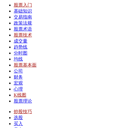
股票入门
基础知识
交易指南
政策法规
股票术语
股票技术
成交量
趋势线
分时图
均线
股票基本面
公司
财务
宏观
心理
K线图
股票理论
炒股技巧
选股
买入