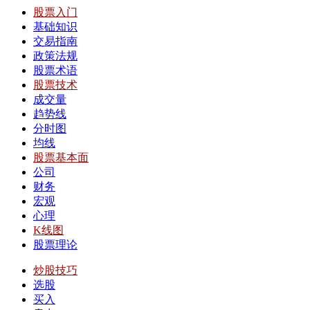
股票入门
基础知识
交易指南
政策法规
股票术语
股票技术
成交量
趋势线
分时图
均线
股票基本面
公司
财务
宏观
心理
K线图
股票理论
炒股技巧
选股
买入