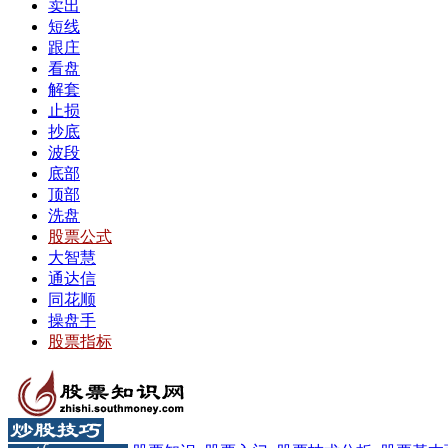
卖出
短线
跟庄
看盘
解套
止损
抄底
波段
底部
顶部
洗盘
股票公式
大智慧
通达信
同花顺
操盘手
股票指标