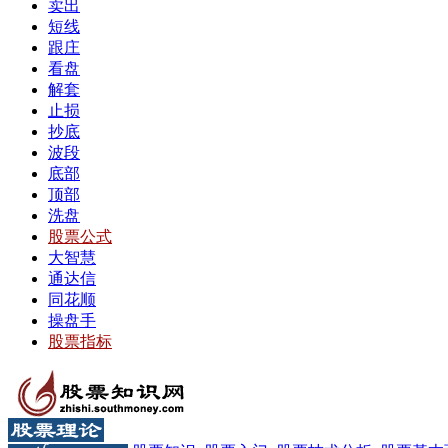
卖出
短线
跟庄
看盘
解套
止损
抄底
波段
底部
顶部
洗盘
股票公式
大智慧
通达信
同花顺
操盘手
股票指标