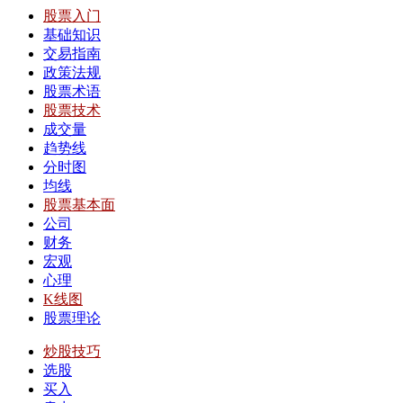
股票入门
基础知识
交易指南
政策法规
股票术语
股票技术
成交量
趋势线
分时图
均线
股票基本面
公司
财务
宏观
心理
K线图
股票理论
炒股技巧
选股
买入