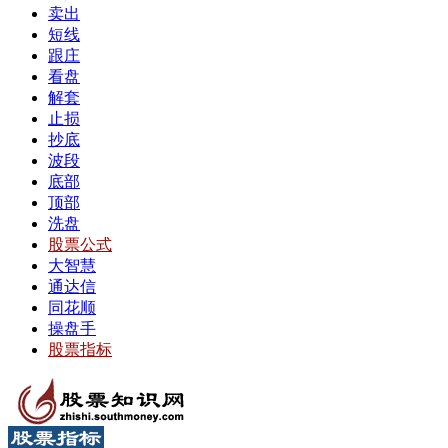
卖出
短线
跟庄
看盘
解套
止损
抄底
波段
底部
顶部
洗盘
股票公式
大智慧
通达信
同花顺
操盘手
股票指标