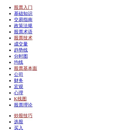
股票入门
基础知识
交易指南
政策法规
股票术语
股票技术
成交量
趋势线
分时图
均线
股票基本面
公司
财务
宏观
心理
K线图
股票理论
炒股技巧
选股
买入