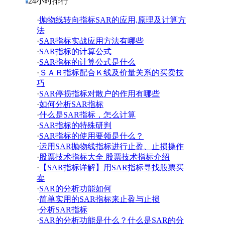
24小时排行
·
抛物线转向指标SAR的应用,原理及计算方
法
·
SAR指标实战应用方法有哪些
·
SAR指标的计算公式
·
SAR指标的计算公式是什么
·
ＳＡＲ指标配合Ｋ线及价量关系的买卖技
巧
·
SAR停损指标对散户的作用有哪些
·
如何分析SAR指标
·
什么是SAR指标，怎么计算
·
SAR指标的特殊研判
·
SAR指标的使用要领是什么？
·
运用SAR抛物线指标进行止盈、止损操作
·
股票技术指标大全 股票技术指标介绍
·
【SAR指标详解】用SAR指标寻找股票买
卖
·
SAR的分析功能如何
·
简单实用的SAR指标来止盈与止损
·
分析SAR指标
·
SAR的分析功能是什么？什么是SAR的分