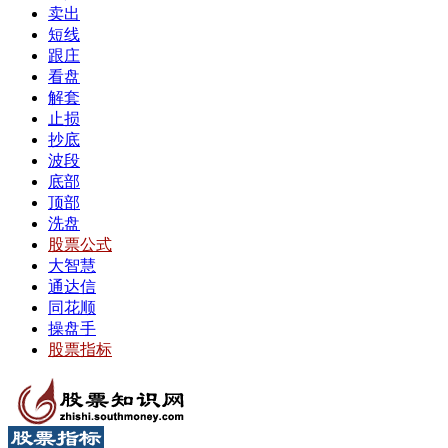
卖出
短线
跟庄
看盘
解套
止损
抄底
波段
底部
顶部
洗盘
股票公式
大智慧
通达信
同花顺
操盘手
股票指标