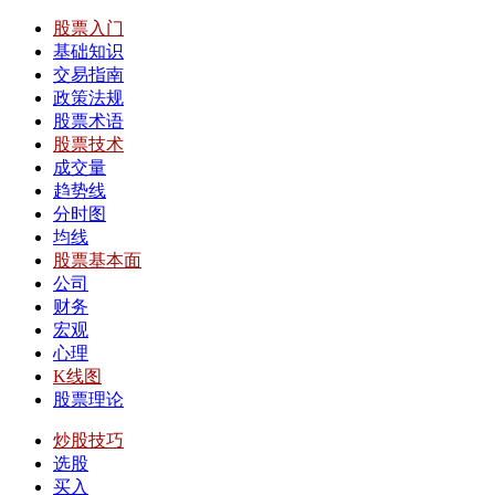
股票入门
基础知识
交易指南
政策法规
股票术语
股票技术
成交量
趋势线
分时图
均线
股票基本面
公司
财务
宏观
心理
K线图
股票理论
炒股技巧
选股
买入