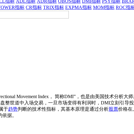
LL指标
ADL指标
ADR指标
OBOS指标
DMI指标
PSY指标
BRA
TOWER指标
CR指标
TRIX指标
EXPMA指标
MOM指标
ROC指
Movement Index， 简称DMI”，也是由美国技术分析大师威尔斯·威尔德
，提示投资人不要在盘整世道中入场交易，一旦市场变得有利润时，DMI
属于
趋势
判断的技术性指标，其基本原理是通过分析
股票
价格在
的依据。