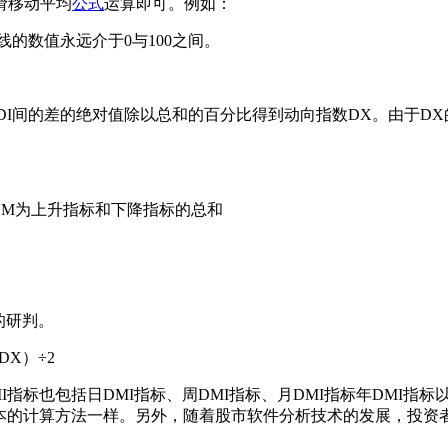
平滑移动平均
公式
运算即可。例如：
向线的数值永远介于0与100之间。
DI间的差的绝对值除以总和的百分比得到动向指数DX。由于D
SUM为上升指标和下降指标的总和
的研判。
X）÷2
也包括日DMI指标、周DMI指标、月DMI指标年DMI指标以
本的计算方法一样。另外，随着股市软件分析技术的发展，投资