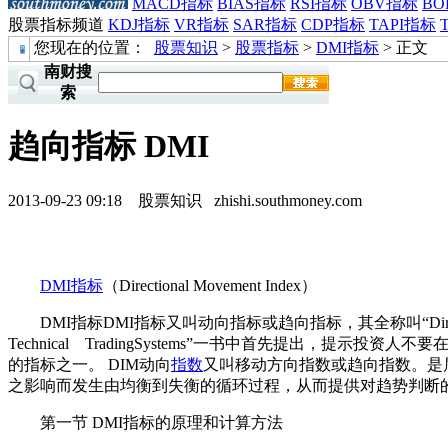
MACD指标
BIAS指标
RSI指标
OBV指标
BO
股票指标频道
KDJ指标
VR指标
SAR指标
CDP指标
TAPI指标
您现在的位置：
股票知识
>
股票指标
>
DMI指标
> 正文
南财搜
索
趋向指标 DMI
2013-09-23 09:18
股票知识
zhishi.southmoney.com
DMI
指标
（Directional Movement Index）
DMI指标DMI指标又叫动向指标或趋向指标，其全称叫“Directional 
Technical TradingSystems”一书中首先提出
的指标之一。 DIM动向
指数
又叫移动方向指数或趋向指数。是
之影响而发生由均衡到失衡的循环过程，从而提供对趋势判断
第一节 DMI指标的原理和计算方法