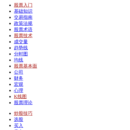
股票入门
基础知识
交易指南
政策法规
股票术语
股票技术
成交量
趋势线
分时图
均线
股票基本面
公司
财务
宏观
心理
K线图
股票理论
炒股技巧
选股
买入