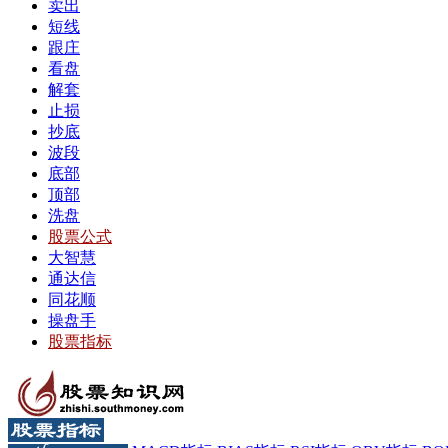
卖出
短线
跟庄
看盘
解套
止损
抄底
波段
底部
顶部
洗盘
股票公式
大智慧
通达信
同花顺
操盘手
股票指标