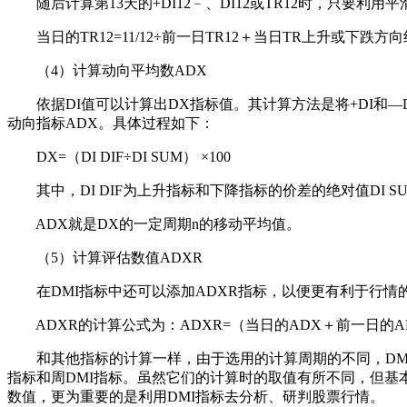
随后计算第13天的+DI12﹣、DI12或TR12时，只要利用
当日的TR12=11/12÷前一日TR12＋当日TR上升或下跌方
（4）计算动向平均数ADX
依据DI值可以计算出DX指标值。其计算方法是将+DI和—
动向指标ADX。具体过程如下：
DX=（DI DIF÷DI SUM） ×100
其中，DI DIF为上升指标和下降指标的价差的绝对值DI 
ADX就是DX的一定周期n的移动平均值。
（5）计算评估数值ADXR
在DMI指标中还可以添加ADXR指标，以便更有利于行情
ADXR的计算公式为：ADXR=（当日的ADX＋前一日的AD
和其他指标的计算一样，由于选用的计算周期的不同，DMI指标
指标和周DMI指标。虽然它们的计算时的取值有所不同，但基
数值，更为重要的是利用DMI指标去分析、研判股票行情。