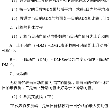
（3）通过n内的上升指标+DI﹣和下降指标DI之间的差和
（4）按一定的天数将DX累加后平均，求得n日内的平均动
（5）再通过当日的ADX与前面某一日的ADX相比较，计算
2、计算的具体过程
（1）计算当日动向值动向指数的当日动向值分为上升动向
A、上升动向（+DM）+DM代表正趋向变动值即上升动向
+DM=0。
B﹣、下降动向（DM）﹣DM代表负趋向变动值即下降动向
DM=0。
C、无动向
无动向代表当日动向值为“零”的情况，即当日的+DM﹣和
日的最低价，二是当上升动向值正好等于下降动向值。
（2）计算真实波幅（TR）
TR代表真实波幅，是当日价格较前一日价格的最大变动值