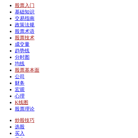
股票入门
基础知识
交易指南
政策法规
股票术语
股票技术
成交量
趋势线
分时图
均线
股票基本面
公司
财务
宏观
心理
K线图
股票理论
炒股技巧
选股
买入