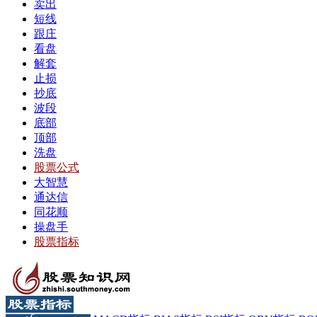
卖出
短线
跟庄
看盘
解套
止损
抄底
波段
底部
顶部
洗盘
股票公式
大智慧
通达信
同花顺
操盘手
股票指标